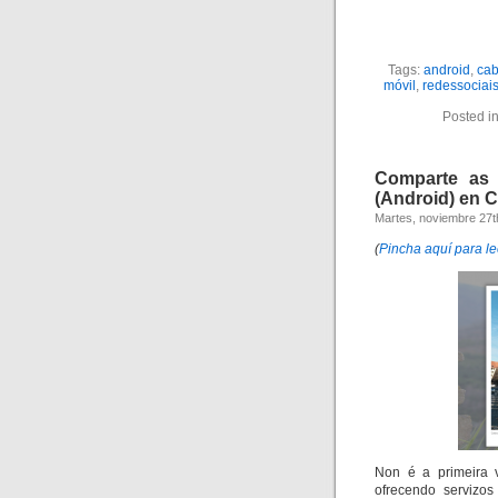
Tags:
android
,
ca
móvil
,
redessociai
Posted i
Comparte as 
(Android) en 
Martes, noviembre 27t
(
Pincha aquí para le
Non é a primeira
ofrecendo servizo