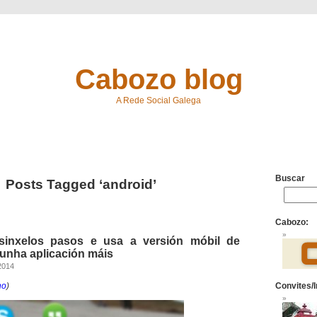
Cabozo blog
A Rede Social Galega
Buscar
Posts Tagged ‘android’
Cabozo:
sinxelos pasos e usa a versión móbil de
nha aplicación máis
2014
no
)
Convites/I