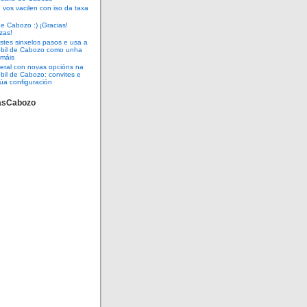
vos vacilen con iso da taxa
e Cabozo :) ¡Gracias!
zas!
tes sinxelos pasos e usa a
óbil de Cabozo como unha
 máis
eral con novas opcións na
bil de Cabozo: convites e
úa configuración
asCabozo