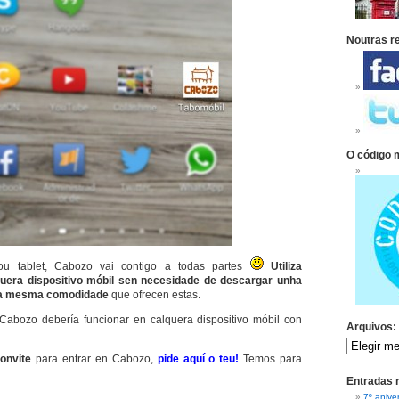
Noutras r
O código 
u tablet, Cabozo vai contigo a todas partes
Utiliza
uera dispositivo móbil sen necesidade de descargar unha
coa mesma comodidade
que ofrecen estas.
 Cabozo debería funcionar en calquera dispositivo móbil con
Arquivos:
onvite
para entrar en Cabozo,
pide aquí o teu!
Temos para
Entradas 
7º anive