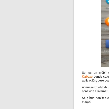
Se tes un móbil o
Cabozo
dende calq
aplicación, pero 
A versión móbil de
conexión a Internet.
Se aínda non tes c
tod@s!