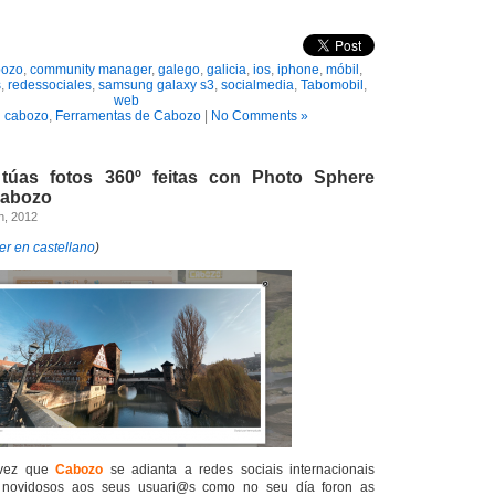
bozo
,
community manager
,
galego
,
galicia
,
ios
,
iphone
,
móbil
,
s
,
redessociales
,
samsung galaxy s3
,
socialmedia
,
Tabomobil
,
web
n
cabozo
,
Ferramentas de Cabozo
|
No Comments »
túas fotos 360º feitas con Photo Sphere
Cabozo
h, 2012
er en castellano
)
 vez que
Cabozo
se adianta a redes sociais internacionais
s novidosos aos seus usuari@s como no seu día foron as