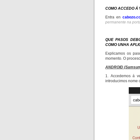
COMO ACCEDO Á 
Entra en
cabozo.c
permanente na port
QUE PASOS DEBO
COMO UNHA APLI
Explicamos os pas
momento. O proceso 
ANDROID (Samsung
1. Accedemos á ve
introducimos nome d