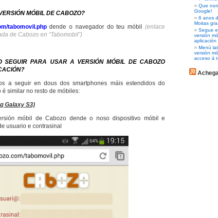
Que non 
Google!
VERSIÓN MÓBIL DE CABOZO?
6 anos d
Moitas gra
om/tabomovil.php
dende o navegador do teu móbil
(enlace
Segue es
ada de Cabozo en “Tabomobil”)
versión m
aplicación
Menú lat
versión mó
acceso á t
 SEGUIR PARA USAR A VERSIÓN MÓBIL DE CABOZO
CACIÓN?
Acheg
os a seguir en dous dos smartphones máis estendidos do
é similar no resto de móbiles:
 Galaxy S3)
rsión móbil de Cabozo dende o noso dispositivo móbil e
e usuario e contrasinal