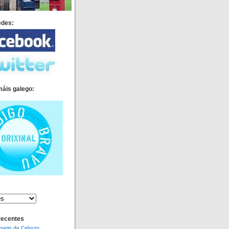
edes:
máis galego:
recentes
rsario de Cabozo