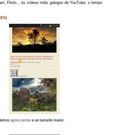
ram
,
Flickr
.., os vídeos máis galegos de YouTube, o tempo
XES)
leiros
agora vense
a un tamaño maior.