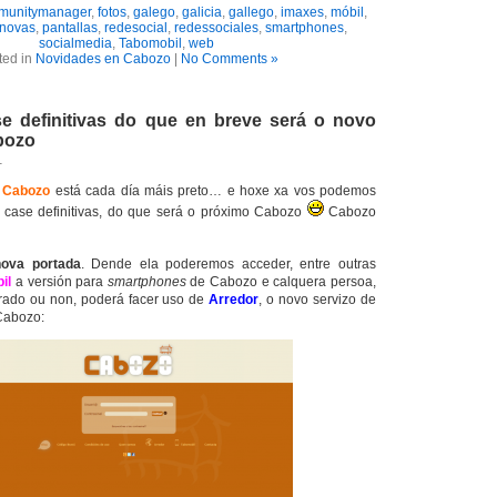
munitymanager
,
fotos
,
galego
,
galicia
,
gallego
,
imaxes
,
móbil
,
novas
,
pantallas
,
redesocial
,
redessociales
,
smartphones
,
socialmedia
,
Tabomobil
,
web
ted in
Novidades en Cabozo
|
No Comments »
e definitivas do que en breve será o novo
bozo
1
e
Cabozo
está cada día máis preto… e hoxe xa vos podemos
 case definitivas, do que será o próximo
Cabozo
Cabozo
nova portada
. Dende ela poderemos acceder, entre outras
il
a versión para
smartphones
de
Cabozo
e calquera persoa,
trado ou non, poderá facer uso de
Arredor
, o novo servizo de
Cabozo: