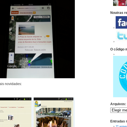
Noutras r
O código 
ais novidades:
Arquivos:
Entradas 
7º anive