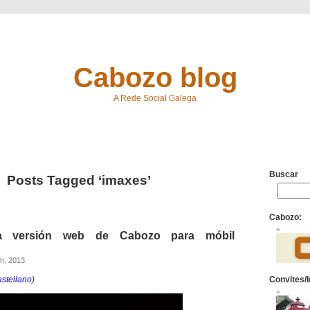
Cabozo blog
A Rede Social Galega
Buscar
Posts Tagged ‘imaxes’
Cabozo:
 a versión web de Cabozo para móbil
h, 2013
astellano
)
Convites/I