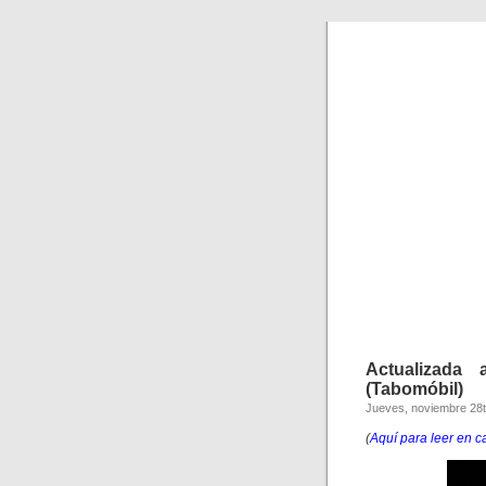
Actualizada
(Tabomóbil)
Jueves, noviembre 28t
(
Aquí para leer en c