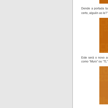
Dende a portada t
certo,
alguén as le
?
Este será o novo 
como “
Muro
” ou “
TL