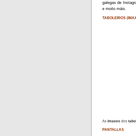
galegas de Instag
e moito máis.
TABOLEIROS (IMA
As
imaxes
dos
tabo
PANTALLAS