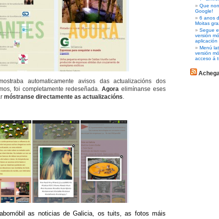
Que non 
Google!
6 anos d
Moitas gra
Segue es
versión m
aplicación
Menú lat
versión mó
acceso á t
Acheg
ostraba automaticamente avisos das actualizacións dos
mos, foi completamente redeseñada.
Agora
elimínanse eses
ar
móstranse directamente as actualizacións
.
abomóbil
as noticias de Galicia, os
tuits
, as fotos máis