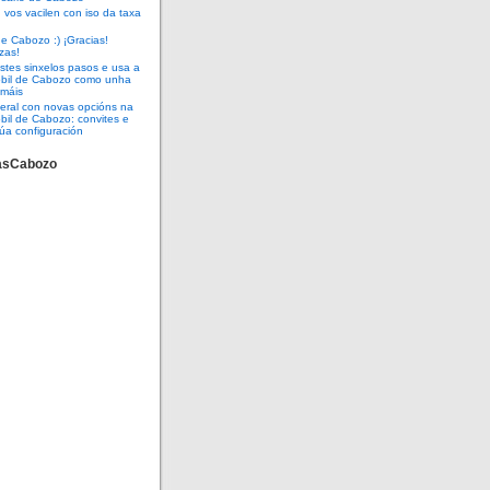
vos vacilen con iso da taxa
e Cabozo :) ¡Gracias!
zas!
tes sinxelos pasos e usa a
óbil de Cabozo como unha
 máis
eral con novas opcións na
bil de Cabozo: convites e
úa configuración
asCabozo