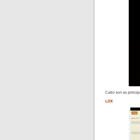
Catro son as princip
LOX