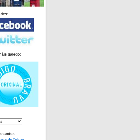
edes:
máis galego:
recentes
rsario de Cabozo