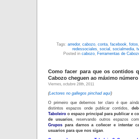
Tags:
arredor
,
cabozo
,
conta
,
facebook
,
fotos
redessociales
,
social
,
socialmedia
,
t
Posted in
cabozo
,
Ferramentas de Caboz
Como facer para que os contidos 
Cabozo cheguen ao máximo número
Viernes, octubre 28th, 2011
(
Lectores no gallegos pinchad aquí
)
O primeiro que debemos ter claro é que aín
distintos espazos onde publicar contidos,
de
Taboleiro
o espazo principal para publicar e co
de usuarios
, reservando outros espazos c
Grupos
para darnos a coñecer e intentar ca
usuarios para que nos sigan
.