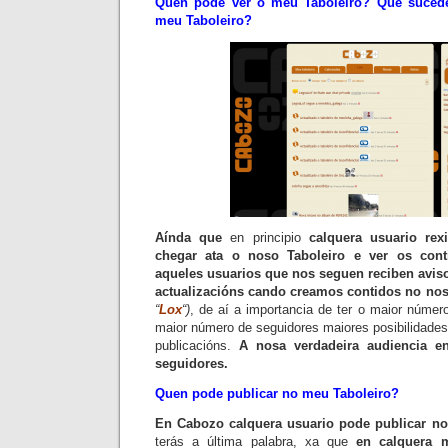
Quen pode ver o meu
Taboleiro
? Que suced
meu
Taboleiro
?
Aínda que
en principio
calquera usuario re
chegar ata o noso
Taboleiro
e ver os cont
aqueles usuarios que nos seguen reciben avis
actualizacións cando creamos contidos no no
“
Lox
“)
, de aí a importancia de ter o maior númer
maior número de seguidores maiores posibilidades
publicacións.
A nosa verdadeira audiencia 
seguidores.
Quen pode publicar no meu
Taboleiro
?
En
Cabozo
calquera usuario pode publicar n
terás a última palabra, xa que
en calquera 