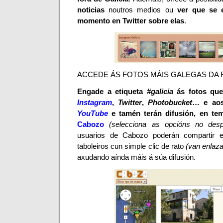
noticias
noutros medios ou
ver que se 
momento en
Twitter
sobre elas
.
ACCEDE ÁS FOTOS MÁIS GALEGAS DA R
Engade a etiqueta
#galicia
ás fotos que
Instagram
,
Twitter
,
Photobucket
…
e ao
YouTube
e tamén terán difusión, en te
Cabozo
(selecciona as opcións no desp
usuarios de Cabozo
poderán compartir 
taboleiros
cun simple clic de rato
(van enlaza
axudando aínda máis á súa difusión.