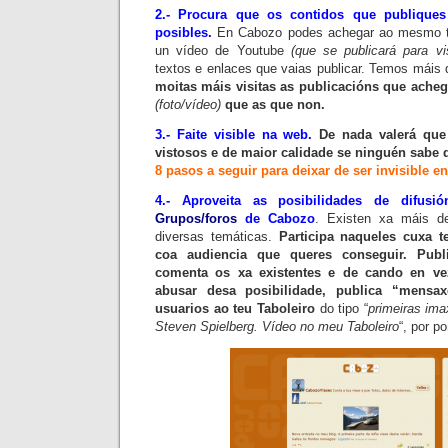
2.- Procura que os contidos que publiques
posibles.
En
Cabozo
podes achegar ao mesmo 
un vídeo de
Youtube
(que se publicará para vi
textos e enlaces que vaias publicar. Temos mái
moitas máis visitas as publicacións que ache
(foto/vídeo)
que as que non.
3.- Faite visible na web.
De nada valerá que
vistosos e de maior calidade se ninguén sabe 
8 pasos a seguir para deixar de ser invisible e
4.- Aproveita as posibilidades de difus
G
rupos/f
oros
de
Cabozo
. Existen xa máis d
diversas temáticas.
Participa naqueles cuxa t
coa audiencia que queres conseguir. Publi
comenta os xa existentes e de cando en ve
abusar desa posibilidade, publica “mensax
usuarios ao teu
Taboleiro
do tipo “
primeiras ima
Steven Spielberg
. Vídeo no meu
Taboleiro
“, por p