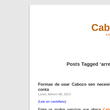
Cab
A R
Posts Tagged ‘arr
Formas de usar Cabozo sen necesi
conta
Lunes, febrero 4th, 2013
(
Leer en castellano
)
Entre os moitos servizos que ofrece
Cab