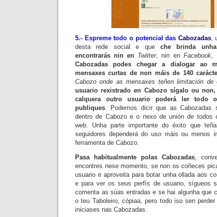
5.- Espreme todo o potencial das
Cabozadas
, 
desta rede social e que
che brinda unha
encontrarás nin en
Twitter
, nin en
Facebook
,
Cabozadas
podes chegar a dialogar ao m
mensaxes curtas de non máis de 140 carácte
Cabozo
onde as mensaxes teñen limitación de c
usuario rexistrado en
Cabozo
sígalo ou non,
calquera outro usuario poderá ler todo 
publiques
. Podemos dicir que as
Cabozadas
s
dentro de
Cabozo
e o nexo de unión de todos o
web. Unha parte importante do éxito que teñ
seguidores dependerá do uso máis ou menos in
ferramenta de
Cabozo
.
Pasa habitualmente polas
Cabozadas
, conv
encontres nese momento, se non os coñeces pic
usuario e aproveita para botar unha ollada aos 
e para ver os seus perfís de usuario, sígueos se
comenta as súas entradas e se hai algunha que ch
o teu
Taboleiro
, cópiaa, pero todo iso sen perder
iniciases nas
Cabozadas
.