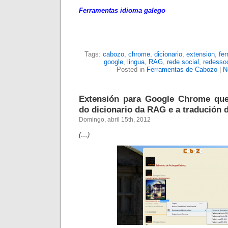
Ferramentas idioma galego
Tags:
cabozo
,
chrome
,
dicionario
,
extension
,
fe
google
,
lingua
,
RAG
,
rede social
,
redesso
Posted in
Ferramentas de Cabozo
|
N
Extensión para Google Chrome que 
do dicionario da RAG e a tradución 
Domingo, abril 15th, 2012
(…)