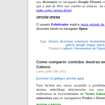
seu
dicionario
no navegador
Google Chrome
cr
que a web da
RAG
non mantén os enlaces. Se n
tedes unha captura deste
)
OPCIÓN OPERA
O usuario
Enfeitizador
explica
nesta entrada de
dicionario tamén no navegador
Opera
Tags:
chrome
,
dicionario
,
extension
,
ferramenta
galicia
,
google
,
lingua
,
opera
Posted in
cabozo
,
Ferramentas de Cabo
Como compartir contidos doutras w
Cabozo
Lunes, junio 13th, 2011
(
Lectores no gallegos pinchar aquí
)
Para facilitar aos nosos usuari@s a posibilid
doutras webs/blogs directamente nos se
melloramos as funcionalidades do
“
botón
Cabo
extensións
para os navegadores
Firefox
e
Chro