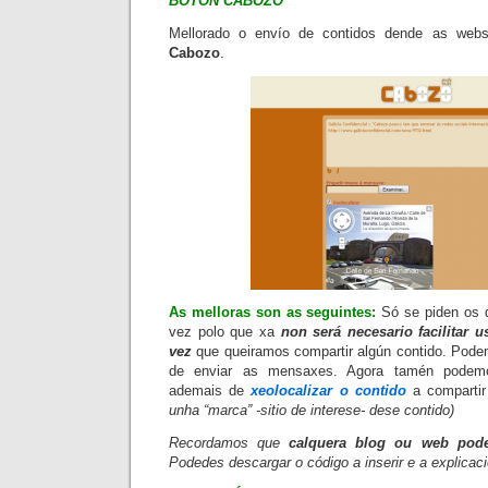
BOTÓN CABOZO
Mellorado o envío de contidos dende as web
Cabozo
.
As melloras son as seguintes:
Só se piden os d
vez polo que xa
non será necesario facilitar u
vez
que queiramos compartir algún contido.
Pode
de enviar as mensaxes. Agora tamén pode
ademais de
xeolocalizar
o contido
a compartir
unha “marca” -sitio de interese- dese contido)
Recordamos que
calquera blog ou web pode
Podedes descargar o código a inserir e a explica