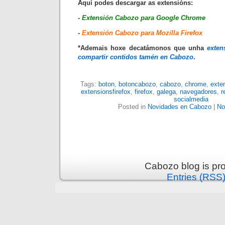
Aquí podes descargar as extensións:
-
Extensión Cabozo para Google Chrome
-
Extensión Cabozo para Mozilla Firefox
*Ademais hoxe decatámonos que unha
exten
compartir contidos tamén en Cabozo
.
Tags:
boton
,
botoncabozo
,
cabozo
,
chrome
,
exte
extensionsfirefox
,
firefox
,
galega
,
navegadores
,
r
socialmedia
Posted in
Novidades en Cabozo
|
No
Cabozo blog is pr
Entries (RSS