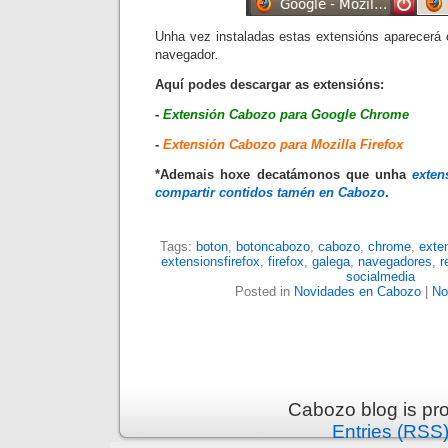
Unha vez instaladas estas extensións aparecerá 
navegador
.
Aquí podes descargar as extensións:
-
Extensión Cabozo para Google Chrome
-
Extensión Cabozo para Mozilla Firefox
*Ademais hoxe decatámonos que unha
exten
compartir contidos tamén en Cabozo
.
Tags:
boton
,
botoncabozo
,
cabozo
,
chrome
,
exte
extensionsfirefox
,
firefox
,
galega
,
navegadores
,
r
socialmedia
Posted in
Novidades en Cabozo
|
No
Cabozo blog is pr
Entries (RSS