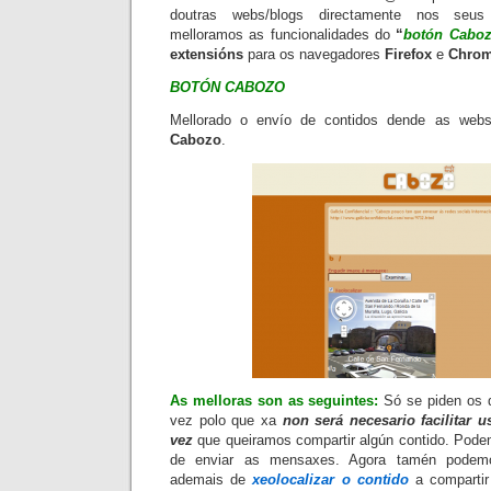
doutras webs/blogs directamente nos se
melloramos as funcionalidades do
“
botón
Cabo
extensións
para os navegadores
Firefox
e
Chro
BOTÓN CABOZO
Mellorado o envío de contidos dende as web
Cabozo
.
As melloras son as seguintes:
Só se piden os d
vez polo que xa
non será necesario facilitar u
vez
que queiramos compartir algún contido.
Pode
de enviar as mensaxes. Agora tamén pode
ademais de
xeolocalizar
o contido
a compartir