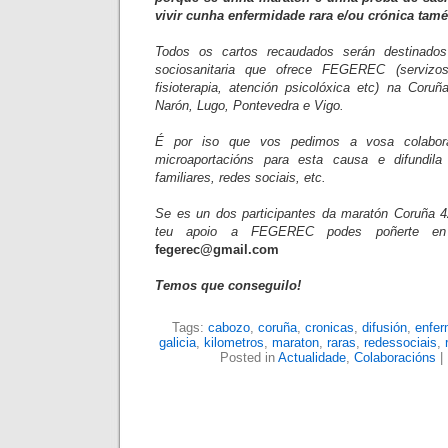
vivir cunha enfermidade rara e/ou crónica tamé
Todos os cartos recaudados serán destinados 
sociosanitaria que ofrece FEGEREC (servizos
fisioterapia, atención psicolóxica etc) na Coru
Narón, Lugo, Pontevedra e Vigo.
É por iso que vos pedimos a vosa colabora
microaportacións para esta causa e difundil
familiares, redes sociais, etc.
Se es un dos participantes da maratón Coruña 4
teu apoio a FEGEREC podes poñerte en
fegerec@gmail.com
Temos que conseguilo!
Tags:
cabozo
,
coruña
,
cronicas
,
difusión
,
enfer
galicia
,
kilometros
,
maraton
,
raras
,
redessociais
,
Posted in
Actualidade
,
Colaboracións
|