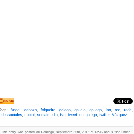
Tags:
Ángel
,
cabozo
,
folgueira
,
galego
,
galicia
,
gallego
,
Ian
,
red
,
rede
,
redessociales
,
social
,
socialmedia
,
tve
,
tweet_en_galego
,
twitter
,
Vázquez
This entry was posted on Domingo, septiembre 30th, 2012 at 13:36 and is filed under