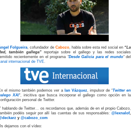
Ángel Folgueira
, cofundador de
Cabozo
, habla sobre esta red social en
“La
Red, también gallega”
reportaje sobre el gallego y las redes sociales
emitido recientemente en el programa
“
Desde Galicia para el mundo
“
del
anal internacional de TVE
.
En el mismo también podemos ver a
Ian Vázquez
, impulsor de “
Twitter en
galego XA!
“, inicitiva que busca incorporar el gallego como opción en la
onfiguración personal de Twitter.
Y hablando de Twitter… os recordamos que, además de en el propio Cabozo,
también podéis seguir por allí las cuentas de sus responsables:
@lexnalof
,
@deckarz
y
@cabozo_com
Os dejamos con el vídeo: