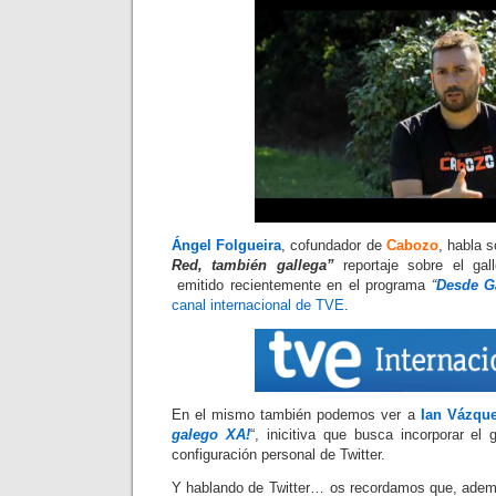
Ángel Folgueira
, cofundador de
Cabozo
, habla 
Red, también gallega”
reportaje sobre el ga
emitido recientemente en el programa
“
Desde G
canal internacional de TVE
.
En el mismo también podemos ver a
Ian Vázqu
galego XA!
“, inicitiva que busca incorporar el
configuración personal de Twitter.
Y hablando de Twitter… os recordamos que, adem