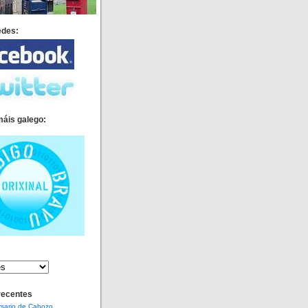
edes:
máis galego:
recentes
rsario de Cabozo