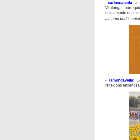
-
carloscaneda
:
Un
Vilalonga
, parroqu
ultimamente non se
ata aquí podo contar
-
ramondavella
:
C
reflexións enxeñosa