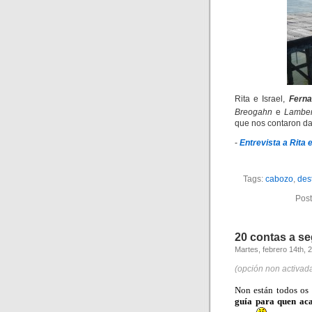
Rita e Israel,
Ferna
Breogahn
e
Lamber
que nos contaron da
-
Entrevista a Rita
Tags:
cabozo
,
des
Post
20 contas a s
Martes, febrero 14th, 
(opción non activad
Non están todos os
guía para quen aca