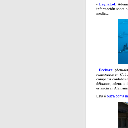
-
LegnaLof
: Adema
información sobre ac
media…
-
Deckarz:
(Actual
rexistrados en Cab
compartir contidos
déixanos, ademais 
estancia en Alemaña
Esta é
outra conta i