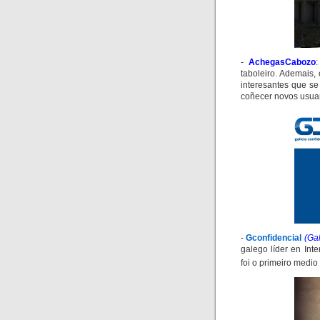
-
AchegasCabozo
taboleiro
. Ademais, 
interesantes que s
coñecer novos usuar
-
Gconfidencial
(Gal
galego líder en Inte
foi o primeiro medio