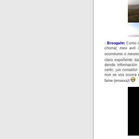
-
Breogahn
:
Como d
chorrar, meu avó
ocorréume o mesmo 
claro expoñente da
dende información 
certo, ¡un consell
non se vos ocorra 
fame (envexa)!