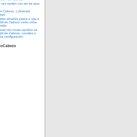
vos vacilen con iso da taxa
e Cabozo :) ¡Gracias!
zas!
tes sinxelos pasos e usa a
óbil de Cabozo como unha
 máis
eral con novas opcións na
bil de Cabozo: convites e
úa configuración
asCabozo