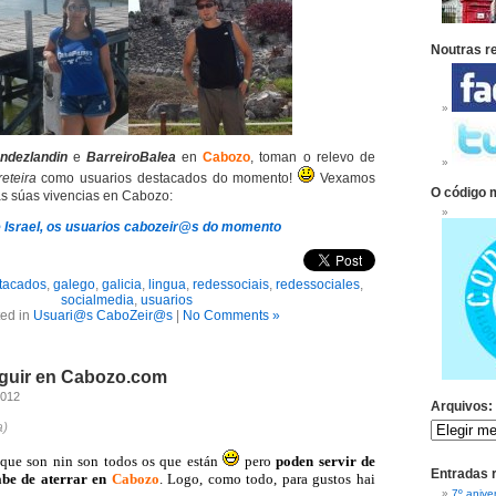
Noutras r
ndezlandin
e
BarreiroBalea
en
Cabozo
, toman o relevo de
eteira
como usuarios destacados do momento!
Vexamos
O código 
s súas vivencias en Cabozo:
 e Israel, os usuarios cabozeir@s do momento
tacados
,
galego
,
galicia
,
lingua
,
redessociais
,
redessociales
,
socialmedia
,
usuarios
ed in
Usuari@s CaboZeir@s
|
No Comments »
eguir en Cabozo.com
2012
Arquivos:
a)
 que son nin son todos os que están
pero
poden servir de
Entradas 
be de aterrar en
Cabozo
. Logo, como todo, para gustos hai
7º anive