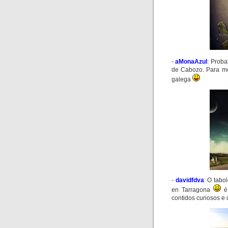
-
aMonaAzul
:
Proba
de
Cabozo.
Para m
galega
-
davidfdva
:
O
tabol
en
Tarragona
é
contidos curiosos e 