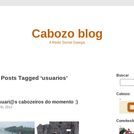
Cabozo blog
A Rede Social Galega
Buscar
Posts Tagged ‘usuarios’
Cabozo:
 usuari@s cabozeiros do momento :)
7th, 2012
Convites/I