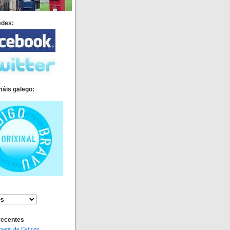
edes:
máis galego:
recentes
rsario de Cabozo