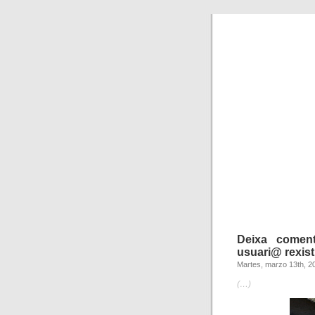
Deixa comen
usuari@ rexist
Martes, marzo 13th, 2
(…)