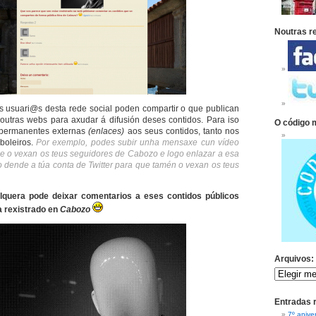
Noutras r
s usuari@s desta rede social poden compartir o que publican
utras webs para axudar á difusión deses contidos. Para iso
O código 
s permanentes externas
(enlaces)
aos seus contidos, tanto nos
boleiros.
Por exemplo, podes subir unha mensaxe cun vídeo
e o vexan os teus seguidores de Cabozo e logo enlazar a esa
dende a túa conta de Twitter para que tamén o vexan os teus
lquera pode deixar comentarios a eses contidos públicos
a rexistrado en
Cabozo
Arquivos:
Entradas 
7º anive