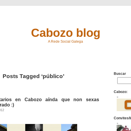
Cabozo blog
A Rede Social Galega
Buscar
Posts Tagged ‘público’
Cabozo:
tarios en Cabozo aínda que non sexas
rado :)
012
Convites/I