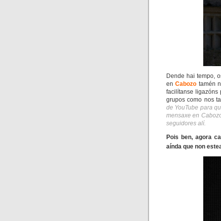
Dende hai tempo, o
en
Cabozo
tamén no
facilítanse ligazón
grupos como nos ta
de YouTube para qu
mensaxe en Cabozo 
seguidores alí.
Pois ben, agora ca
aínda que non este