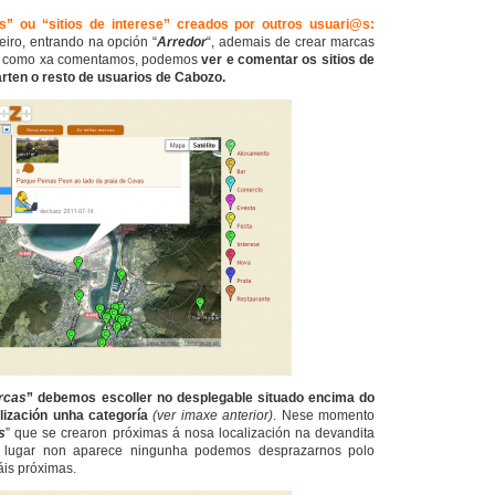
s” ou “sitios de interese” creados por outros usuari@s:
iro, entrando na opción “
Arredor
“, ademais de crear marcas
ese como xa comentamos, podemos
ver e comentar os sitios de
rten o resto de usuarios de Cabozo.
rcas
” debemos escoller no desplegable situado encima do
ización unha categoría
(ver imaxe anterior)
. Nese momento
s
” que se crearon próximas á nosa localización na devandita
e lugar non aparece ningunha podemos desprazarnos polo
is próximas.