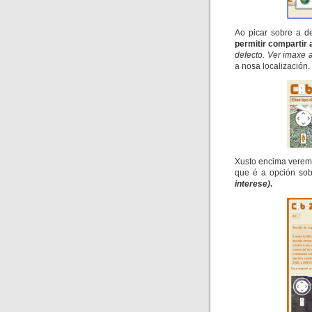
Ao picar sobre a d
permitir compartir 
defecto. Ver imaxe a
a nosa localización.
Xusto encima verem
que é a opción so
interese)
.