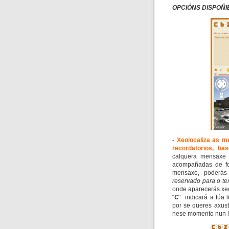
OPCIÓNS DISPOÑI
-
Xeoloc
aliza as m
recordatorios, ba
calquera mensaxe 
acompañadas de fot
mensaxe, poderás
reservado para o te
onde aparecerás xe
“
C
“ indicará a túa 
por se queres axust
nese momento nun lu