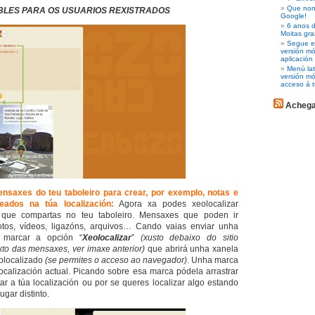
Que non 
BLES PARA OS USUARIOS REXISTRADOS
Google!
6 anos d
Moitas gra
Segue es
versión m
aplicación
Menú lat
versión mó
acceso á t
Acheg
ensaxes do teu taboleiro
para crear, por exemplo, notas e
seados na túa localización
:
Agora xa podes xeolocalizar
que compartas no teu taboleiro. Mensaxes que poden ir
os, vídeos, ligazóns, arquivos… Cando vaias enviar unha
 marcar a opción “
Xeolocalizar
”
(xusto debaixo do sitio
xto das mensaxes, ver imaxe anterior)
que abrirá unha xanela
olocalizado
(se permites o acceso ao navegador)
. Unha marca
localización actual. Picando sobre esa marca pódela arrastrar
ar a túa localización ou por se queres localizar algo estando
gar distinto.