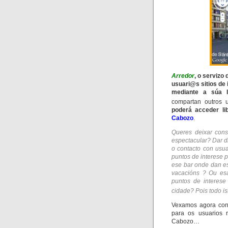
Arredor
, o servizo
usuari@s sitios de
mediante a súa lo
compartan outros 
poderá acceder li
Cabozo
.
Queres deixar cons
espectacular? Dar di
o contacto con usu
puntos de interese 
ese bar onde dan es
vacacións ? Ou esa
puntos de interese
cidade? Pois todo is
Vexamos agora con 
para os usuarios 
Cabozo…