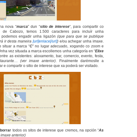
ha nova “
marca
” dun “
sitio de interese
“, para compartir co
 de Cabozo, temos 1.500 caracteres para incluír unha
s podemos engadir unha ligazón
(que para que se publique
rá ir desta maneira
[url]enlace[/url]
)
e/ou achegar unha imaxe.
situar a marca “
C
” no lugar adecuado, xogando co zoom e
Unha vez situada a marca escollemos unha categoría en “
Elixe
entre as existentes: aloxamento, bar, comercio, evento, festa,
estaurante…
(ver imaxe anterior)
. Finalmente darémoslle a
ar e compartir o sitio de interese que xa poderá ser visitado.
u
borrar
todos os sitos de interese que cremos, na opción “
As
 imaxe anterior)