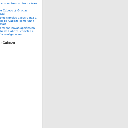
vos vacilen con iso da taxa
e Cabozo :) ¡Gracias!
zas!
tes sinxelos pasos e usa a
óbil de Cabozo como unha
 máis
eral con novas opcións na
bil de Cabozo: convites e
úa configuración
asCabozo