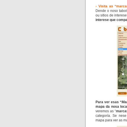
- Visita as “marca
Dende o noso tabole
ou sitios de inter
interese que compa
Para ver esas “
Ma
mapa da nosa local
veremos as “
marca
categoría. Se nes
mapa para ver as má