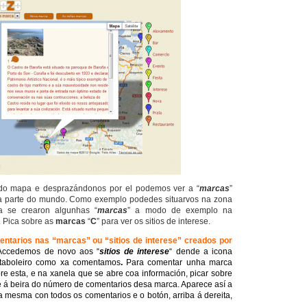
o mapa e desprazándonos por el podemos ver a “
marcas
”
a parte do mundo. Como exemplo podedes situarvos na zona
a se crearon algunhas “
marcas
” a modo de exemplo na
. Pica sobre as
marcas
“
C
” para ver os sitios de interese.
ntarios nas “marcas” ou “sitios de interese” creados por
Accedemos de novo aos “
sitios de interese
“
dende a icona
 taboleiro como xa comentamos
.
Para comentar unha marca
re esta, e na xanela que se abre coa información, picar sobre
 á beira do número de comentarios desa marca. Aparece así a
a mesma con todos os comentarios e o botón, arriba á dereita,