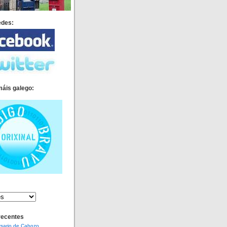
edes:
máis galego:
recentes
rsario de Cabozo