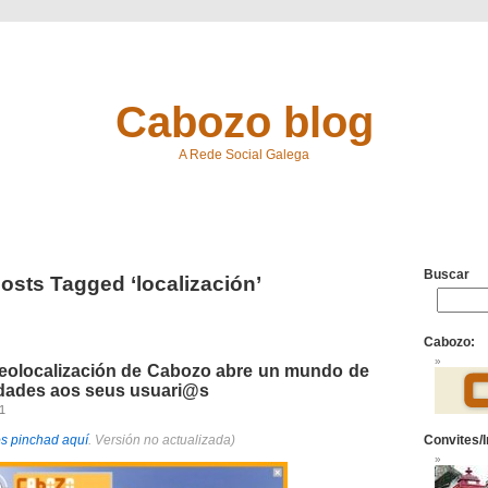
Cabozo blog
A Rede Social Galega
Buscar
osts Tagged ‘localización’
Cabozo:
xeolocalización de Cabozo abre un mundo de
idades aos seus usuari@s
11
os pinchad aquí
. Versión no actualizada)
Convites/I