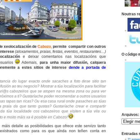
Noutras r
 de xeolocalización de
Cabozo
,
permite compartir con outros
 interese
(aloxamentos, praias, festas, eventos, restaurantes…)
O código 
calización
e deixar comentarios nas localizacións que
usuarios
Ademais,
para unha maior difusión, calquera
bremente a estes sitios de interese
dende a portada de
tancia do lugar exacto onde sacaches a foto dese sitio tan
fusión ao teu negocio? Mostrar a túa localización para facilitar
ari@s cabozeiros que se atopen na mesma zona ou para ver
próximos a ti? Gustaríache poder recomendar a outros usuarios
as tapas tan ricas? Ou esa casa rural onde pasaches as túas
 praia da que tanto gustas? Gustaríache crear e compartir
 da túa localidade cos cabozeiros que visiten a túa vila ou
Arquivos:
to e moito máis xa é posible en Cabozo!
máis detalle as posibilidades que ofrece este servizo tanto
rexistrados como para os que aínda non teñen conta en
Entradas 
7º anive