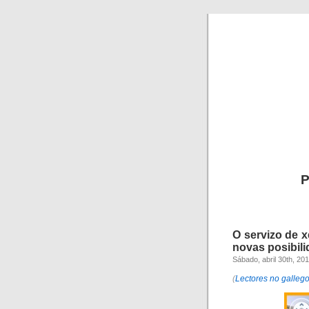
P
O servizo de 
novas posibil
Sábado, abril 30th, 20
(
Lectores no galleg