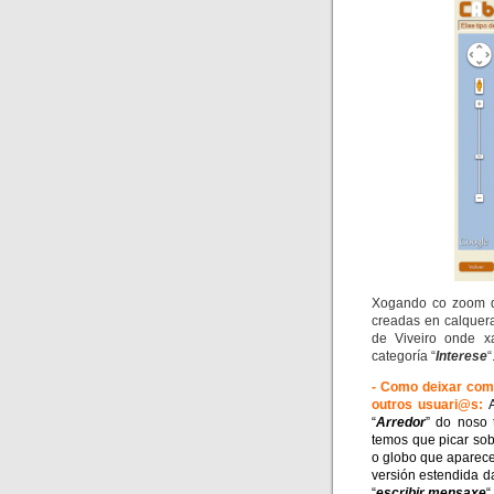
Xogando co zoom d
creadas en calquer
de Viveiro onde x
categoría “
Interese
“
- Como deixar come
outros usuari@s:
“
Arredor
” do noso
temos que picar sob
o globo que aparece
versión estendida d
“
escribir mensaxe
“.