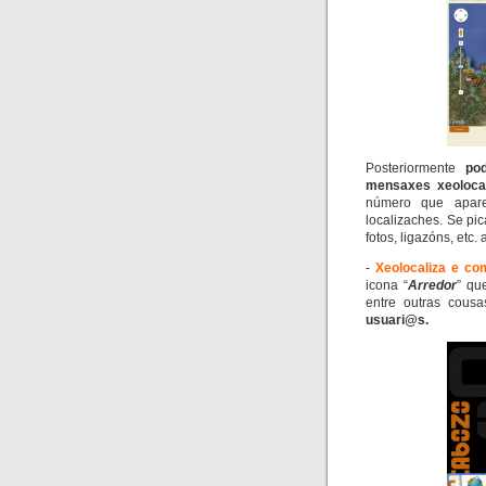
Posteriormente
po
mensaxes xeoloca
número que apar
localizaches. Se pi
fotos, ligazóns, etc
-
Xeolocaliza e co
icona “
Arredor
” qu
entre outras cous
usuari@s.