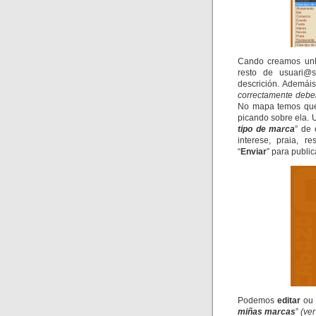
Cando creamos un
resto de usuari@s
descrición. Ademái
correctamente debe
No mapa temos que 
picando sobre ela. 
tipo de marca
” de 
interese, praia, r
“
Enviar
” para public
Podemos
editar
o
miñas marcas
”
(ver