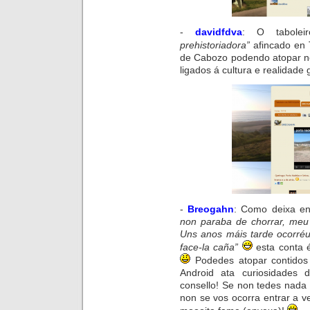
-
davidfdva
:
O
taboleir
prehistoriadora”
afincado en
de
Cabozo
podendo atopar ne
ligados á cultura e realidade 
-
Breogahn
:
Como deixa en
non paraba de chorrar, me
Uns anos máis tarde ocorré
face-la caña”
esta conta 
Podedes atopar contidos 
Android ata curiosidades 
consello! Se non tedes nad
non se vos ocorra entrar a 