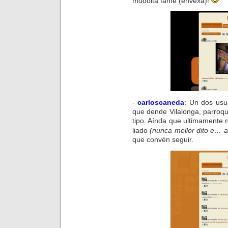
moooita fame (envexa)!
-
carloscaneda
:
Un dos usu
que dende
Vilalonga
, parroq
tipo. Aínda que ultimamente
liado
(nunca mellor dito e… a
que convén seguir.