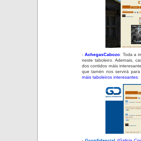
-
AchegasCabozo
:
Toda a in
neste
taboleiro
. Ademais, ca
dos contidos máis interesan
que tamén nos servirá para
máis
taboleiros
interesantes
:
-
Gconfidencial
(Galicia Con