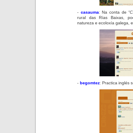
-
casauma
:
Na conta de
“
rural
das
Rías
Baixas
, po
natureza e ecoloxía galega, e
-
begomtez
:
Practica inglés 