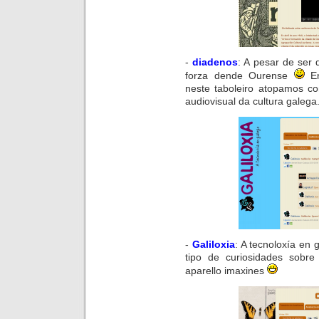
-
diadenos
:
A pesar de ser 
forza dende Ourense
E
neste
taboleiro
atopamos con
audiovisual da cultura galega
-
Galiloxia
:
A tecnoloxía en 
tipo de curiosidades sobre
aparello imaxines