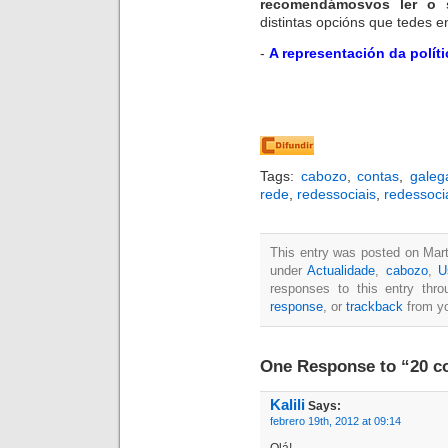
recomendámosvos ler o 
distintas opcións que tedes 
-
A representación da polít
Tags:
cabozo
,
contas
,
galeg
rede
,
redessociais
,
redessoci
This entry was posted on Marte
under
Actualidade
,
cabozo
,
U
responses to this entry thr
response
, or
trackback
from yo
One Response to “20 c
Kalili
Says:
febrero 19th, 2012 at 09:14